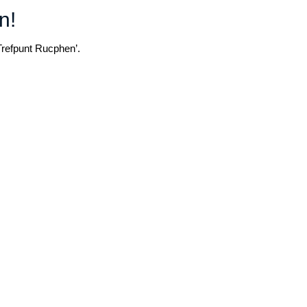
n!
refpunt Rucphen’.