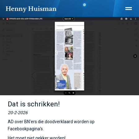
Home
Nieuws
X
●
●
●
Dat is schrikken!
20-2-2026
AD over BN'ers die doodverklaard worden op
Facebookpagina's.
Het moet niet gekker worden!