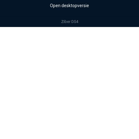
Open desktopversie
Ziber DS4