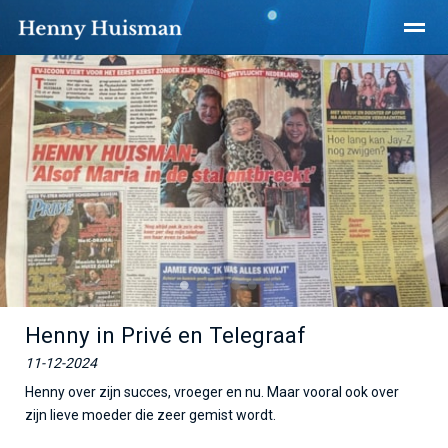
Home
Nieuws
X
●
●
●
●
●
●
Henny in Privé en Telegraaf
11-12-2024
Henny over zijn succes, vroeger en nu. Maar vooral ook over
zijn lieve moeder die zeer gemist wordt.